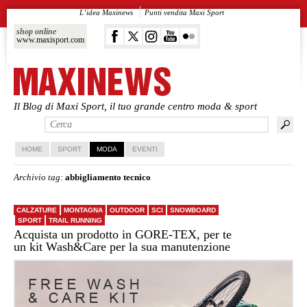
L’idea Maxinews
Punti vendita Maxi Sport
shop online
www.maxisport.com
Il Blog di Maxi Sport, il tuo grande centro moda & sport
Vai al contenuto principale
Vai al contenuto secondario
HOME
SPORT
MODA
EVENTI
Archivio tag:
abbigliamento tecnico
CALZATURE
MONTAGNA
OUTDOOR
SCI
SNOWBOARD
SPORT
TRAIL RUNNING
Acquista un prodotto in GORE-TEX, per te
un kit Wash&Care per la sua manutenzione