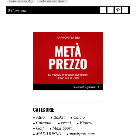
under armour day
under armour storm
0 Commenti
CATEGORIE
Altro
Basket
Calcio
Calzature
eventi
Fitness
Golf
Maxi Sport
MAXIDONNA
maxisport.com