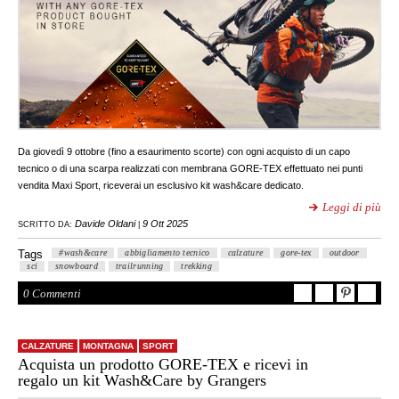
Da giovedì 9 ottobre (fino a esaurimento scorte) con ogni acquisto di un capo
tecnico o di una scarpa realizzati con membrana GORE-TEX effettuato nei punti
vendita Maxi Sport, riceverai un esclusivo kit wash&care dedicato.
Leggi di più
Davide Oldani
9 Ott 2025
SCRITTO DA:
|
Tags
#wash&care
abbigliamento tecnico
calzature
gore-tex
outdoor
sci
snowboard
trailrunning
trekking
0 Commenti
CALZATURE
MONTAGNA
SPORT
Acquista un prodotto GORE-TEX e ricevi in
regalo un kit Wash&Care by Grangers