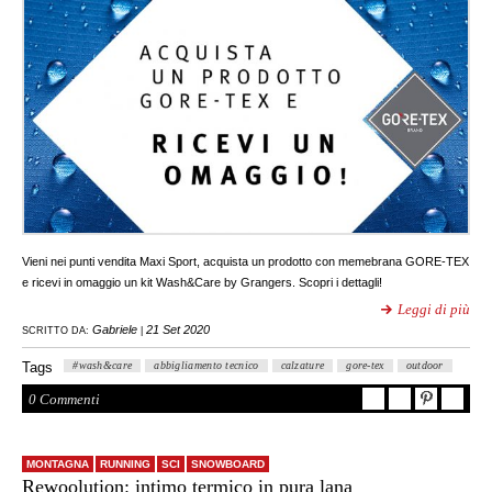
Vieni nei punti vendita Maxi Sport, acquista un prodotto con memebrana GORE-TEX
e ricevi in omaggio un kit Wash&Care by Grangers. Scopri i dettagli!
Leggi di più
Gabriele
21 Set 2020
SCRITTO DA:
|
Tags
#wash&care
abbigliamento tecnico
calzature
gore-tex
outdoor
0 Commenti
MONTAGNA
RUNNING
SCI
SNOWBOARD
Rewoolution: intimo termico in pura lana