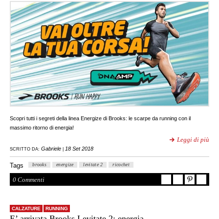
Scopri tutti i segreti della linea Energize di Brooks: le scarpe da running con il
massimo ritorno di energia!
Leggi di più
Gabriele
18 Set 2018
SCRITTO DA:
|
Tags
brooks
energize
levitate 2
ricochet
0 Commenti
CALZATURE
RUNNING
E’ arrivata Brooks Levitate 2: energia