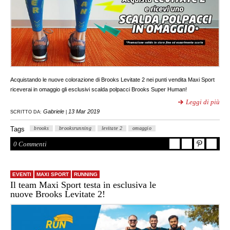
Acquistando le nuove colorazione di Brooks Levitate 2 nei punti vendita Maxi Sport
riceverai in omaggio gli esclusivi scalda polpacci Brooks Super Human!
Leggi di più
Gabriele
13 Mar 2019
SCRITTO DA:
|
Tags
brooks
brooksrunning
levitate 2
omaggio
0 Commenti
EVENTI
MAXI SPORT
RUNNING
Il team Maxi Sport testa in esclusiva le
nuove Brooks Levitate 2!