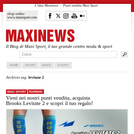
L’idea Maxinews
Punti vendita Maxi Sport
shop online
www.maxisport.com
Il Blog di Maxi Sport, il tuo grande centro moda & sport
Vai al contenuto principale
Vai al contenuto secondario
HOME
SPORT
MODA
EVENTI
Archivio tag:
levitate 2
MAXI SPORT
RUNNING
Vieni nei nostri punti vendita, acquista
Brooks Levitate 2 e scopri il tuo regalo!