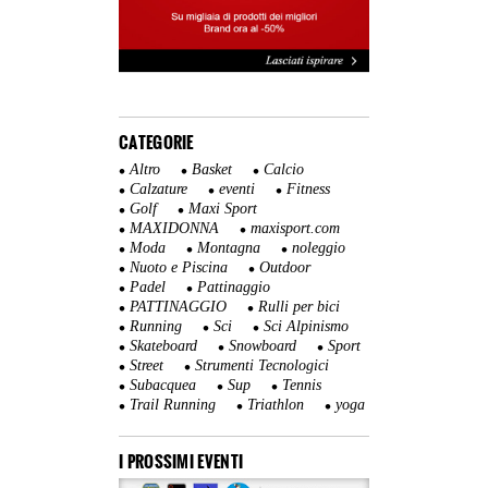
CATEGORIE
Altro
Basket
Calcio
Calzature
eventi
Fitness
Golf
Maxi Sport
MAXIDONNA
maxisport.com
Moda
Montagna
noleggio
Nuoto e Piscina
Outdoor
Padel
Pattinaggio
PATTINAGGIO
Rulli per bici
Running
Sci
Sci Alpinismo
Skateboard
Snowboard
Sport
Street
Strumenti Tecnologici
Subacquea
Sup
Tennis
Trail Running
Triathlon
yoga
I PROSSIMI EVENTI