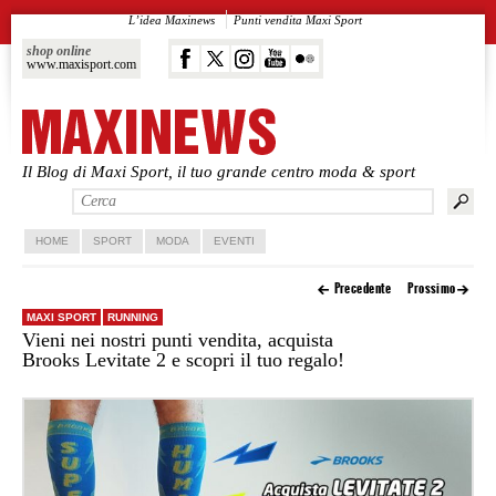
L’idea Maxinews
Punti vendita Maxi Sport
shop online
www.maxisport.com
Il Blog di Maxi Sport, il tuo grande centro moda & sport
Vai al contenuto principale
Vai al contenuto secondario
HOME
SPORT
MODA
EVENTI
Precedente
Prossimo
MAXI SPORT
RUNNING
Vieni nei nostri punti vendita, acquista
Brooks Levitate 2 e scopri il tuo regalo!