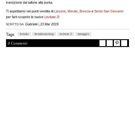
transizione dal tallone alla punta.
Ti aspettiamo nei punti vendita di
Lissone
,
Merate
,
Brescia
e
Sesto San Giovanni
per farti scoprire le nuove
Levitate 2
!
Gabriele
13 Mar 2019
SCRITTO DA:
|
Tags
brooks
brooksrunning
levitate 2
omaggio
0 Commenti