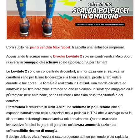
Corri subito nei
punti vendita Maxi Sport
: ti aspetta una fantastica sorpresa!
Acquistando le scarpe running
Brooks Levitate 2
solo nei punti vendita Maxi Sport
riceverai in
omaggio
gli
esclusivi scalda polpacci
Super Human!
Le
Levitate 2
sono un concentrato di comfort, ammortizzazione e reattività: si
caratterizzano per la loro leggerezza e la linea slanciata, pronte a farti volare
durante le tue corse. La
tomaia
è realizzata in
Fit Knit
, una maglia circolare ed
adattiva: è più fitta nelle zone strategiche che richiedono un sostegno maggiore ed è
più “ampia” nelle altre zone, per assicurare il massimo della traspirabilità e del
comfort.
L’
intersuola
è realizzata in
DNA AMP
: una
schiuma in poliuretano
che si
espande naturalmente nelle 4 direzioni ma la pellicola in TPU che la avvolge evita la
dispersione dell’energia incanalandola orizzontalmente. Questo
materiale
innovativo
è quindi in grado di garantire un’
elevata ammortizzazione
e
un’
incredibile ritorno di energia
.
Il design della
suola a freccia
è stato progettato ad hoc per rendere più rapida la