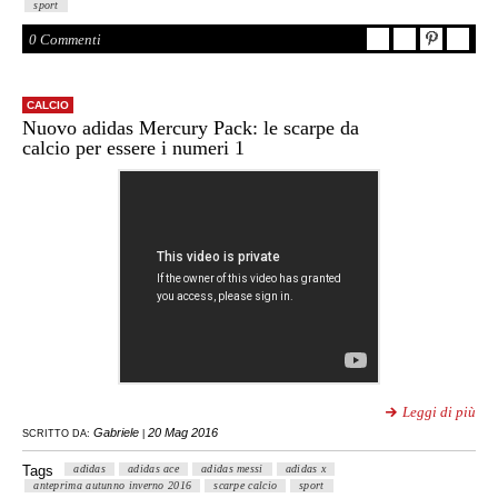
sport
0 Commenti
CALCIO
Nuovo adidas Mercury Pack: le scarpe da
calcio per essere i numeri 1
Leggi di più
Gabriele
20 Mag 2016
SCRITTO DA:
|
Tags
adidas
adidas ace
adidas messi
adidas x
anteprima autunno inverno 2016
scarpe calcio
sport