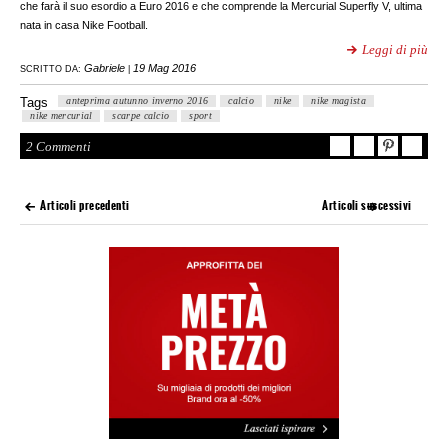
che farà il suo esordio a Euro 2016 e che comprende la Mercurial Superfly V, ultima
nata in casa Nike Football.
Leggi di più
Gabriele
19 Mag 2016
SCRITTO DA:
|
Tags
anteprima autunno inverno 2016
calcio
nike
nike magista
nike mercurial
scarpe calcio
sport
2 Commenti
Articoli precedenti
Articoli successivi