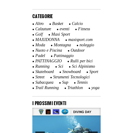
CATEGORIE
Altro
Basket
Calcio
Calzature
eventi
Fitness
Golf
Maxi Sport
MAXIDONNA
maxisport.com
Moda
Montagna
noleggio
Nuoto e Piscina
Outdoor
Padel
Pattinaggio
PATTINAGGIO
Rulli per bici
Running
Sci
Sci Alpinismo
Skateboard
Snowboard
Sport
Street
Strumenti Tecnologici
Subacquea
Sup
Tennis
Trail Running
Triathlon
yoga
I PROSSIMI EVENTI