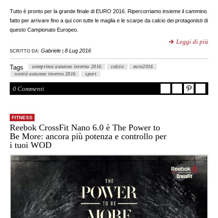
Tutto è pronto per la grande finale di EURO 2016. Ripercorriamo insieme il cammino
fatto per arrivare fino a qui con tutte le maglia e le scarpe da calcio dei protagonisti di
questo Campionato Europeo.
Leggi di più
Gabriele
8 Lug 2016
SCRITTO DA:
|
Tags
anteprima autunno inverno 2016
calcio
euro2016
novità autunno inverno 2016
sport
0 Commenti
FITNESS
Reebok CrossFit Nano 6.0 è The Power to
Be More: ancora più potenza e controllo per
i tuoi WOD