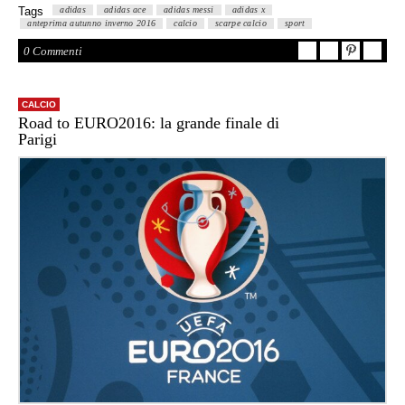
Tags
adidas
adidas ace
adidas messi
adidas x
anteprima autunno inverno 2016
calcio
scarpe calcio
sport
0 Commenti
CALCIO
Road to EURO2016: la grande finale di
Parigi