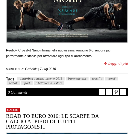
Reebok CrossFit Nano ritorna nella nuovissima versione 6.0: ancora più
performante e stabile per affrontare ogni tipo di allenamento.
Leggi di più
Gabriele
7 Lug 2016
SCRITTO DA:
|
Tags
anteprima autunno inverno 2016
bemorehuman
crossfit
nano6
reebok
sport
ThePowerToBeMore
0 Commenti
CALCIO
ROAD TO EURO 2016: LE SCARPE DA
CALCIO AI PIEDI DI TUTTI I
PROTAGONISTI