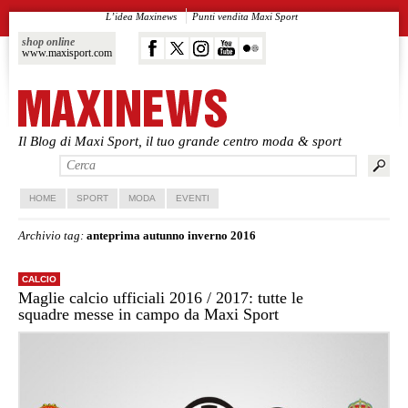
L’idea Maxinews
Punti vendita Maxi Sport
shop online
www.maxisport.com
Il Blog di Maxi Sport, il tuo grande centro moda & sport
Vai al contenuto principale
Vai al contenuto secondario
HOME
SPORT
MODA
EVENTI
Archivio tag:
anteprima autunno inverno 2016
CALCIO
Maglie calcio ufficiali 2016 / 2017: tutte le
squadre messe in campo da Maxi Sport